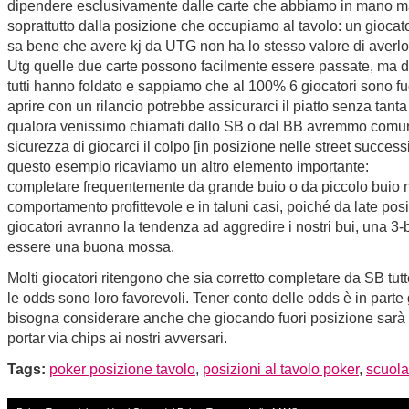
dipendere esclusivamente dalle carte che abbiamo in mano 
soprattutto dalla posizione che occupiamo al tavolo: un giocat
sa bene che avere kj da UTG non ha lo stesso valore di averl
Utg quelle due carte possono facilmente essere passate, ma 
tutti hanno foldato e sappiamo che al 100% 6 giocatori sono fuo
aprire con un rilancio potrebbe assicurarci il piatto senza tanta
qualora venissimo chiamati dallo SB o dal BB avremmo comu
sicurezza di giocarci il colpo [in posizione nelle street success
questo esempio ricaviamo un altro elemento importante:
completare frequentemente da grande buio o da piccolo buio 
comportamento profittevole e in taluni casi, poiché da late posi
giocatori avranno la tendenza ad aggredire i nostri bui, una 3-
essere una buona mossa.
Molti giocatori ritengono che sia corretto completare da SB tutt
le odds sono loro favorevoli. Tener conto delle odds è in parte
bisogna considerare anche che giocando fuori posizione sarà pi
portar via chips ai nostri avversari.
Tags:
poker posizione tavolo
,
posizioni al tavolo poker
,
scuola