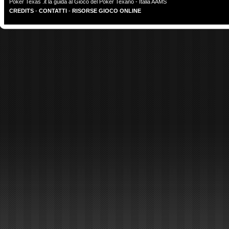
Poker Texas .it la guida al Gioco del Poker Texano - Italia AAMS
CREDITS
-
CONTATTI
-
RISORSE GIOCO ONLINE